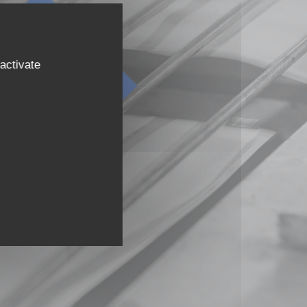
SABER HACER
activate
DIFERENCIACIÓN
BILLETES DE BANCO
TERÍSTICAS DE SEGURIDAD
PRODUCCIÓN
URIDAD Y TRAZABILIDAD