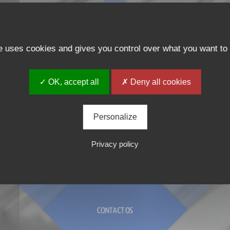
DIRECCIÓN
te uses cookies and gives you control over what you want to 
CIFRAS CLAVES
SOBRE NOSOTROS
INNOVACIÓN
CARAC
RSE Y CERTIFICACIONES
✓ OK, accept all
✗ Deny all cookies
HISTORIA
SEG
Personalize
DOCUMENTOS DE SEGURIDAD
ERVICIOS Y DOCUMENTOS DE
NUESTRA FILOSOFÍA
CARRERAS
SERVICIOS Y SOLUCIONES
SEGURIDAD
Privacy policy
SÚMESE A NOSOTROS
ASUNTOS TERRITORIALES
DIRECCIONES DEL GRUPO
CONTACTOS
COMUNICADO DE PRENSA
CONTACTARNOS